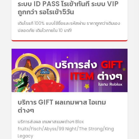
ระบบ ID PASS โรเข้าทันที ระบบ VIP
ถูกกว่า รอโรเข้า5วัน
เติมโรแท้ 100% แบบใช้ชื่อและรหัสผ่าน ราคาถูกกว่าเติมเอง
ปลอดภัย เติมไวภายใน 10 นาที!
บริการ GIFT ผลเกมพาส ไอเทม
ต่างๆ
บริการส่งผล เกมพาสแมพต่างๆ Blox
fruits/Fisch/Abyss/99 Night/The Strong/King
Legacy