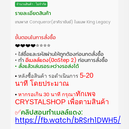
จำนวนสินค้า : ไม่จำกัด
รายละเอียดสินค้า
เกมพาส Conqueror(ฮาคิราชันย์) ในแมพ King Legacy
ขั้นตอนในการสั่งซื้อ
❤️️❤️️❤️️❤️️⭐⭐⭐⭐
• ใส่ชื่อและรหัสผ่านให้ถูกต้องก่อนกดสั่งซื้อ
• ทำ
อีเมลล์แดง(ปิดStep 2)
ก่อนการสั่งซื้อ
• สั่งแล้วเล่นรอระหว่างรอส่งได้
5-20
•
หลังซื้อสินค้า รอดำเนินการ
นาที
โดยประมาณ
ทักเพจ
•
หากรอเกิน 30 นาที กรุณา
CRYSTALSHOP
เพื่อตามสินค้า
✅
คลิปสอนทำเมลล์แดง:
https://fb.watch/bRSrh1DWH5/